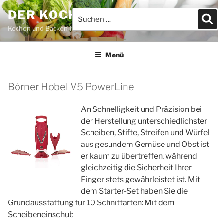
Zum
DER KOCHBLOG
Suchen
S
Inhalt
nach:
springen
Kochen und Backen für JEDEFRAU & JEDERMANN
Menü
Börner Hobel V5 PowerLine
An Schnelligkeit und Präzision bei
der Herstellung unterschiedlichster
Scheiben, Stifte, Streifen und Würfel
aus gesundem Gemüse und Obst ist
er kaum zu übertreffen, während
gleichzeitig die Sicherheit Ihrer
Finger stets gewährleistet ist. Mit
dem Starter-Set haben Sie die
Grundausstattung für 10 Schnittarten: Mit dem
Scheibeneinschub