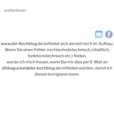
„Börner
weiterlesen
Hobel
V5
PowerLine“
www.der-Kochblog.de
befindet sich derzeit noch im Aufbau.
Wenn Sie einen Fehler (rechtschreibtechnisch, inhaltlich,
funktionstechnisch etc.) finden,
würde ich mich freuen, wenn Sie mir dies per E-Mail an
dibbegucker@der-kochblog.de
mitteilen würden, damit ich
diesen korrigieren kann.