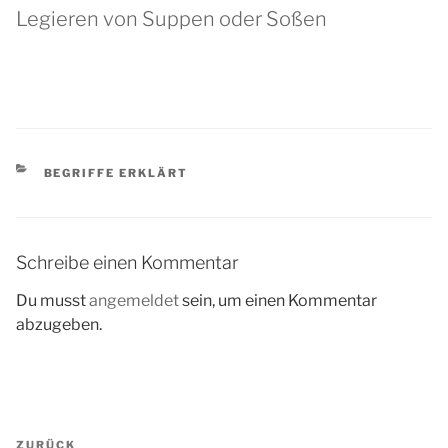
Legieren von Suppen oder Soßen
KATEGORIEN
BEGRIFFE ERKLÄRT
Schreibe einen Kommentar
Du musst
angemeldet
sein, um einen Kommentar
abzugeben.
Beitragsnavigation
Vorheriger
ZURÜCK