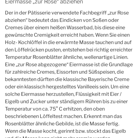
Eiermasse „zur Rose“ abziehen
Der in der Pâtisserie verwendete Fachbegriff „zur Rose
abziehen“ bedeutet das Eindicken von Soßen oder
Cremes über einem heißen Wasserbad, bis diese eine
gewünschte Cremigkeit erreicht haben. Wenn Sie einen
Holz- Kochlöffel in die erwärmte Masse tauchen und auf
den Löffelrücken pusten, entstehen bei richtig erreichter
Temperatur Rosenblätter ähnliche, wellenartige Linien.
Eine „zur Rose abgezogene“ Eiermasse ist die Grundlage
für zahlreiche Cremes, Eissorten und Süßspeisen, die
bekanntesten dürften die klassische Bayerische Creme
oder ein klassisch hergestelltes Vanilleeis sein. Um eine
solche Eiermasse herzustellen, Flüssigkeit mit Eier /
Eigelb und Zucker unter ständigem Rühren bis zu einer
Temperatur von ca. 75° C erhitzen, den oben
beschriebenen Löffeltest machen. Erkennt man das
Rosenblätter ähnliche Gebilde, ist die Masse fertig.
Wenn die Masse kocht, gerinnt bzw. stockt das Eigelb