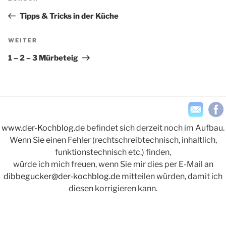
Beitrag
Tipps & Tricks in der Küche
Nächster
WEITER
Beitrag
1 – 2 – 3 Mürbeteig
www.der-Kochblog.de
befindet sich derzeit noch im Aufbau.
Wenn Sie einen Fehler (rechtschreibtechnisch, inhaltlich,
funktionstechnisch etc.) finden,
würde ich mich freuen, wenn Sie mir dies per E-Mail an
dibbegucker@der-kochblog.de
mitteilen würden, damit ich
diesen korrigieren kann.