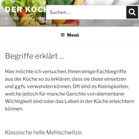
Zum
DER KOCHBLOG
Suchen
S
Inhalt
nach:
springen
Kochen und Backen für JEDEFRAU & JEDERMANN
Menü
Begriffe erklärt …
Hier möchte ich versuchen, Ihnen einige Fachbegriffe
aus der Küche so zu erklären, dass sie diese einsetzen
und ggfs. verwenden können. Oft sind es Kleinigkeiten,
welche jedoch für manche Gerichte von elementarer
Wichtigkeit sind oder das Leben in der Küche erleichtern
können.
Klassische helle Mehlschwitze: