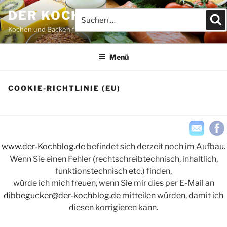
Zum
DER KOCHBLOG
Suchen
S
Inhalt
nach:
springen
Kochen und Backen für JEDEFRAU & JEDERMANN
Menü
COOKIE-RICHTLINIE (EU)
www.der-Kochblog.de
befindet sich derzeit noch im Aufbau.
Wenn Sie einen Fehler (rechtschreibtechnisch, inhaltlich,
funktionstechnisch etc.) finden,
würde ich mich freuen, wenn Sie mir dies per E-Mail an
dibbegucker@der-kochblog.de
mitteilen würden, damit ich
diesen korrigieren kann.