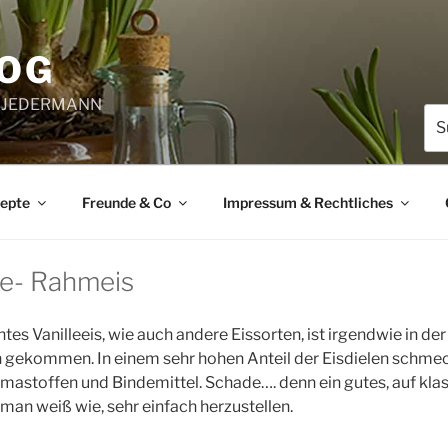
LOG
 & JEDERMANN
Suc
nac
zepte
Freunde & Co
Impressum & Rechtliches
le- Rahmeis
es Vanilleeis, wie auch andere Eissorten, ist irgendwie in der
 gekommen. In einem sehr hohen Anteil der Eisdielen schmec
mastoffen und Bindemittel. Schade…. denn ein gutes, auf klassi
man weiß wie, sehr einfach herzustellen.