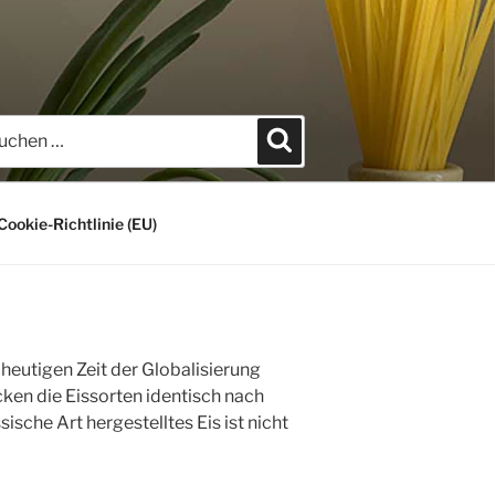
hen
Suchen
h:
Cookie-Richtlinie (EU)
 heutigen Zeit der Globalisierung
ken die Eissorten identisch nach
sche Art hergestelltes Eis ist nicht