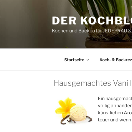
Zum
Inhalt
DER KOCHB
springen
Kochen und Backen für JEDEFRAU
Startseite
Koch- & Backre
Hausgemachtes Vanil
Ein hausgemacht
völlig abhanden
künstlichen Aro
teuer und wenn 