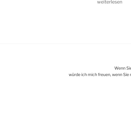
„Hausgemacht
weiterlesen
Vanille-
Rahmeis“
Wenn Sie 
würde ich mich freuen, wenn Sie 