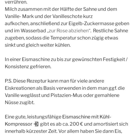
verrühren.
Milch zusammen mit der Hälfte der Sahne und dem
Vanille- Mark und der Vanilleschote kurz
aufkochen, anschließend zur Eigelb-Zuckermasse geben
und im Wasserbad
„zur Rose abziehen“
. Restliche Sahne
zugeben, sodass die Temperatur schon zügig etwas
sinkt und gleich weiter kühlen.
In einer Eismaschine zu bis zur gewünschten Festigkeit /
Konsistenz gefrieren.
P.S. Diese Rezeptur kann man für viele andere
Eiskreationen als Basis verwenden in dem man ggf. die
Vanille weglässt und Pistazien-Mus oder gemahlene
Nüsse zugibt.
Eine gute, leistungsfähige
Eismaschine mit Kühl-
Kompressor
gibt es ab ca. 200 € und amortisiert sich
innerhalb kürzester Zeit. Vor allem haben Sie dann Eis,