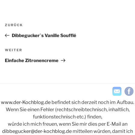
Beitragsnavigation
Vorheriger
ZURÜCK
Beitrag
Dibbegucker`s Vanille Soufflé
Nächster
WEITER
Beitrag
Einfache Zitronencreme
www.der-Kochblog.de
befindet sich derzeit noch im Aufbau.
Wenn Sie einen Fehler (rechtschreibtechnisch, inhaltlich,
funktionstechnisch etc.) finden,
würde ich mich freuen, wenn Sie mir dies per E-Mail an
dibbegucker@der-kochblog.de
mitteilen würden, damit ich