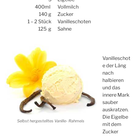
400ml
Vollmilch
140 g
Zucker
1 – 2 Stück
Vanilleschoten
125 g
Sahne
Vanilleschot
e der Läng
nach
halbieren
und das
innere Mark
sauber
auskratzen.
Die Eigelbe
Selbst hergestelltes Vanille- Rahmeis
mit dem
Zucker