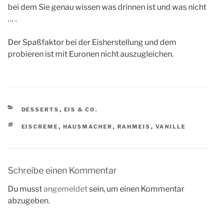
bei dem Sie genau wissen was drinnen ist und was nicht
… .
Der Spaßfaktor bei der Eisherstellung und dem
probieren ist mit Euronen nicht auszugleichen.
KATEGORIEN
DESSERTS
,
EIS & CO.
SCHLAGWÖRTER
EISCREME
,
HAUSMACHER
,
RAHMEIS
,
VANILLE
Schreibe einen Kommentar
Du musst
angemeldet
sein, um einen Kommentar
abzugeben.