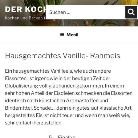
Zum
DER KOCHBLOG
Suchen
S
Inhalt
nach:
springen
Kochen und Backen für JEDEFRAU & JEDERMANN
Menü
Hausgemachtes Vanille- Rahmeis
Ein hausgemachtes Vanilleeis, wie auch andere
Eissorten, ist irgendwie in der heutigen Zeit der
Globalisierung völlig abhanden gekommen. In einem
sehr hohen Anteil der Eisdielen schmecken die Eissorten
identisch nach künstlichen Aromastoffen und
Bindemittel. Schade…. denn ein gutes, auf klassische Art
hergestelltes Eis ist nicht teuer und wenn man weiß wie,
sehr einfach herzustellen.
5
Eigelbe