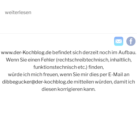
„Hausgemachtes
weiterlesen
Vanille-
Rahmeis“
www.der-Kochblog.de
befindet sich derzeit noch im Aufbau.
Wenn Sie einen Fehler (rechtschreibtechnisch, inhaltlich,
funktionstechnisch etc.) finden,
würde ich mich freuen, wenn Sie mir dies per E-Mail an
dibbegucker@der-kochblog.de
mitteilen würden, damit ich
diesen korrigieren kann.