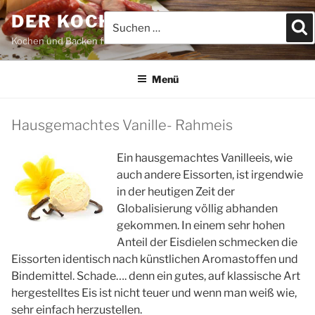
Zum
DER KOCHBLOG
Suchen
S
Inhalt
nach:
springen
Kochen und Backen für JEDEFRAU & JEDERMANN
Menü
Hausgemachtes Vanille- Rahmeis
Ein hausgemachtes Vanilleeis, wie
auch andere Eissorten, ist irgendwie
in der heutigen Zeit der
Globalisierung völlig abhanden
gekommen. In einem sehr hohen
Anteil der Eisdielen schmecken die
Eissorten identisch nach künstlichen Aromastoffen und
Bindemittel. Schade…. denn ein gutes, auf klassische Art
hergestelltes Eis ist nicht teuer und wenn man weiß wie,
sehr einfach herzustellen.