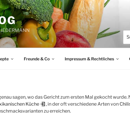
LOG
 & JEDERMANN
Suc
nac
zepte
Freunde & Co
Impressum & Rechtliches
nau sagen, wo das Gericht zum ersten Mal gekocht wurde. Nic
ikanischen Küche
, in der oft verschiedene Arten von
Chil
eschmacksvarianten zu erreichen.