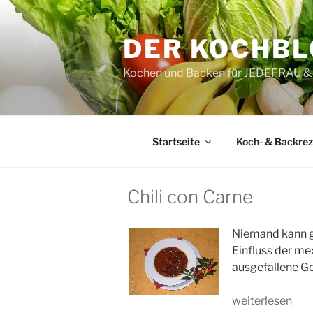
Zum
Inhalt
DER KOCHB
springen
Kochen und Backen für JEDEFRAU
Startseite
Koch- & Backre
Chili con Carne
Niemand kann ge
Einfluss der
mex
ausgefallene G
„Chili
weiterlesen