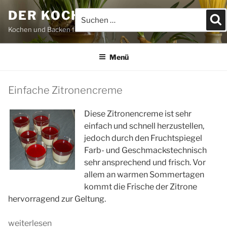
Zum
DER KOCHBLOG
Suchen
S
Inhalt
nach:
springen
Kochen und Backen für JEDEFRAU & JEDERMANN
Menü
Einfache Zitronencreme
Diese Zitronencreme ist sehr
einfach und schnell herzustellen,
jedoch durch den Fruchtspiegel
Farb- und Geschmackstechnisch
sehr ansprechend und frisch. Vor
allem an warmen Sommertagen
kommt die Frische der Zitrone
hervorragend zur Geltung.
„Einfache
weiterlesen