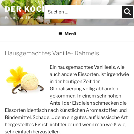
Zum
DER KOCHBLOG
Suchen
S
Inhalt
nach:
springen
Kochen und Backen für JEDEFRAU & JEDERMANN
Menü
Hausgemachtes Vanille- Rahmeis
Ein hausgemachtes Vanilleeis, wie
auch andere Eissorten, ist irgendwie
in der heutigen Zeit der
Globalisierung völlig abhanden
gekommen. In einem sehr hohen
Anteil der Eisdielen schmecken die
Eissorten identisch nach künstlichen Aromastoffen und
Bindemittel. Schade…. denn ein gutes, auf klassische Art
hergestelltes Eis ist nicht teuer und wenn man weiß wie,
sehr einfach herzustellen.