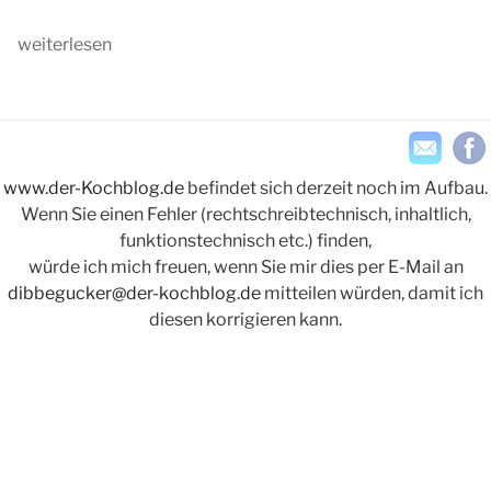
„Hausgemachtes
weiterlesen
Vanille-
Rahmeis“
www.der-Kochblog.de
befindet sich derzeit noch im Aufbau.
Wenn Sie einen Fehler (rechtschreibtechnisch, inhaltlich,
funktionstechnisch etc.) finden,
würde ich mich freuen, wenn Sie mir dies per E-Mail an
dibbegucker@der-kochblog.de
mitteilen würden, damit ich
diesen korrigieren kann.