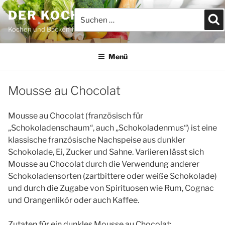
Zum
DER KOCHBLOG
Suchen
S
Inhalt
nach:
springen
Kochen und Backen für JEDEFRAU & JEDERMANN
Menü
Mousse au Chocolat
Mousse au Chocolat (französisch für
„Schokoladenschaum“, auch „Schokoladenmus“) ist eine
klassische französische Nachspeise aus dunkler
Schokolade, Ei, Zucker und Sahne. Variieren lässt sich
Mousse au Chocolat durch die Verwendung anderer
Schokoladensorten (zartbittere oder weiße Schokolade)
und durch die Zugabe von Spirituosen wie Rum, Cognac
und Orangenlikör oder auch Kaffee.
Zutaten für ein dunkles Mousse au Chocolat: