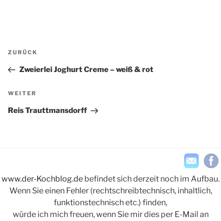
Beitragsnavigation
Vorheriger
ZURÜCK
Beitrag
Zweierlei Joghurt Creme – weiß & rot
Nächster
WEITER
Beitrag
Reis Trauttmansdorff
www.der-Kochblog.de
befindet sich derzeit noch im Aufbau.
Wenn Sie einen Fehler (rechtschreibtechnisch, inhaltlich,
funktionstechnisch etc.) finden,
würde ich mich freuen, wenn Sie mir dies per E-Mail an