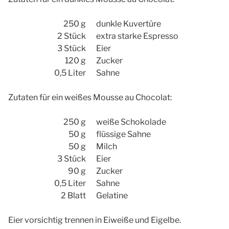
250 g
dunkle Kuvertüre
2 Stück
extra starke Espresso
3 Stück
Eier
120 g
Zucker
0,5 Liter
Sahne
Zutaten für ein weißes Mousse au Chocolat:
250 g
weiße Schokolade
50 g
flüssige Sahne
50 g
Milch
3 Stück
Eier
90 g
Zucker
0,5 Liter
Sahne
2 Blatt
Gelatine
Eier vorsichtig trennen in Eiweiße und Eigelbe.