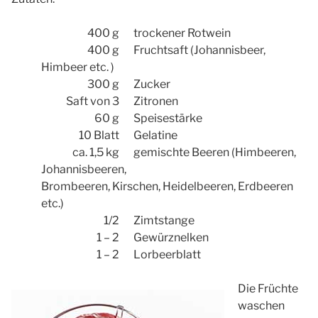
400 g
trockener Rotwein
400 g
Fruchtsaft (Johannisbeer,
Himbeer etc. )
300 g
Zucker
Saft von 3
Zitronen
60 g
Speisestärke
10 Blatt
Gelatine
ca. 1,5 kg
gemischte Beeren
(Himbeeren,
Johannisbeeren,
Brombeeren, Kirschen, Heidelbeeren, Erdbeeren
etc.)
1/2
Zimtstange
1 – 2
Gewürznelken
1 – 2
Lorbeerblatt
Die Früchte
waschen