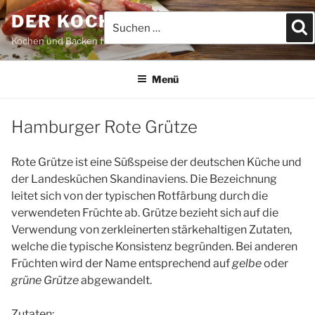
Zum
DER KOCHBLOG
Suchen
S
Inhalt
nach:
springen
Kochen und Backen für JEDEFRAU & JEDERMANN
Menü
Hamburger Rote Grütze
Rote Grütze ist eine Süßspeise der deutschen Küche und
der Landesküchen Skandinaviens. Die Bezeichnung
leitet sich von der typischen Rotfärbung durch die
verwendeten Früchte ab. Grütze bezieht sich auf die
Verwendung von zerkleinerten stärkehaltigen Zutaten,
welche die typische Konsistenz begründen. Bei anderen
Früchten wird der Name entsprechend auf
gelbe
oder
grüne Grütze
abgewandelt.
Zutaten: