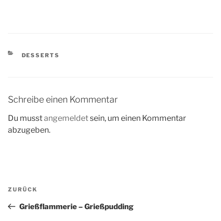
KATEGORIEN
DESSERTS
Schreibe einen Kommentar
Du musst
angemeldet
sein, um einen Kommentar
abzugeben.
Beitragsnavigation
Vorheriger
ZURÜCK
Beitrag
Grießflammerie – Grießpudding