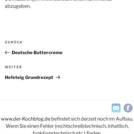
abzugeben.
Beitragsnavigation
Vorheriger
ZURÜCK
Beitrag
Deutsche Buttercreme
Nächster
WEITER
Beitrag
Hefeteig Grundrezept
www.der-Kochblog.de
befindet sich derzeit noch im Aufbau.
Wenn Sie einen Fehler (rechtschreibtechnisch, inhaltlich,
funktionstechnisch etc.) finden,