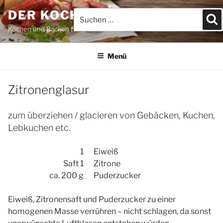
Zum
DER KOCHBLOG
Suchen
S
Inhalt
nach:
springen
Kochen und Backen für JEDEFRAU & JEDERMANN
Menü
Zitronenglasur
zum überziehen / glacieren von Gebäcken, Kuchen,
Lebkuchen etc.
1
Eiweiß
Saft 1
Zitrone
ca. 200 g
Puderzucker
Eiweiß, Zitronensaft und Puderzucker zu einer
homogenen Masse verrühren – nicht schlagen, da sonst