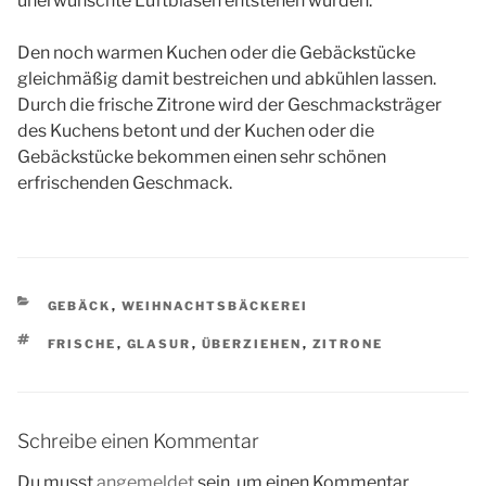
unerwünschte Luftblasen entstehen würden.
Den noch warmen Kuchen oder die Gebäckstücke
gleichmäßig damit bestreichen und abkühlen lassen.
Durch die frische Zitrone wird der Geschmacksträger
des Kuchens betont und der Kuchen oder die
Gebäckstücke bekommen einen sehr schönen
erfrischenden Geschmack.
KATEGORIEN
GEBÄCK
,
WEIHNACHTSBÄCKEREI
SCHLAGWÖRTER
FRISCHE
,
GLASUR
,
ÜBERZIEHEN
,
ZITRONE
Schreibe einen Kommentar
Du musst
angemeldet
sein, um einen Kommentar