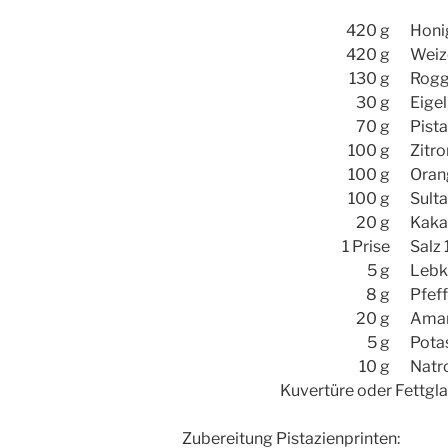
420 g
Honi
420 g
Weiz
130 g
Rogg
30 g
Eige
70 g
Pist
100 g
Zitro
100 g
Oran
100 g
Sult
20 g
Kak
1 Prise
Salz 
5 g
Lebk
8 g
Pfef
20 g
Amar
5 g
Potas
10 g
Natr
Kuvertüre oder Fettgl
Zubereitung Pistazienprinten: