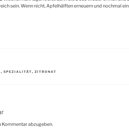
ch sein. Wenn nicht, Apfelhälften erneuern und nochmal eini
N
,
SPEZIALITÄT
,
ZITRONAT
ar
en Kommentar abzugeben.