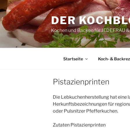
Zum
Inhalt
DER KOCHB
springen
Kochen und Backen für JEDEFRAU
Startseite
Koch- & Backre
Pistazienprinten
Die Lebkuchenherstellung hat eine la
Herkunftsbezeichnungen für region
oder Pulsnitzer Pfefferkuchen.
Zutaten Pistazienprinten