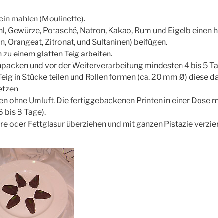
fein mahlen (Moulinette).
, Gewürze, Potasché, Natron, Kakao, Rum und Eigelb einen 
n, Orangeat, Zitronat, und Sultaninen) beifügen.
u einem glatten Teig arbeiten.
einpacken und vor der Weiterverarbeitung mindesten 4 bis 5 Ta
eig in Stücke teilen und Rollen formen (ca. 20 mm Ø) diese 
etzen.
ten ohne Umluft. Die fertiggebackenen Printen in einer Dose m
 bis 8 Tage).
re oder Fettglasur überziehen und mit ganzen Pistazie verzie