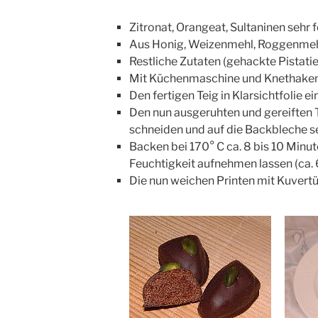
Zitronat, Orangeat, Sultaninen sehr 
Aus Honig, Weizenmehl, Roggenmehl
Restliche Zutaten (gehackte Pistatie
Mit Küchenmaschine und Knethaken z
Den fertigen Teig in Klarsichtfolie 
Den nun ausgeruhten und gereiften T
schneiden und auf die Backbleche s
Backen bei 170° C ca. 8 bis 10 Minu
Feuchtigkeit aufnehmen lassen (ca. 6
Die nun weichen Printen mit Kuvertü