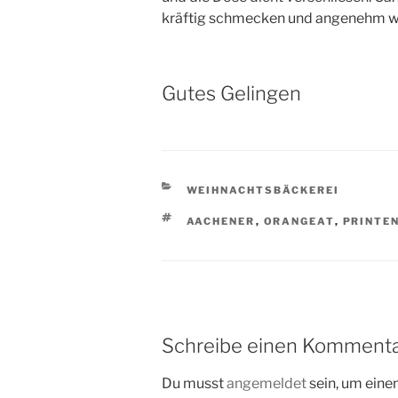
kräftig schmecken und angenehm wei
Gutes Gelingen
KATEGORIEN
WEIHNACHTSBÄCKEREI
SCHLAGWÖRTER
AACHENER
,
ORANGEAT
,
PRINTE
Schreibe einen Komment
Du musst
angemeldet
sein, um ein