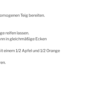
homogenen Teig bereiten.
ge reifen lassen.
dann in gleichmäßige Ecken
it einem 1/2 Apfel und 1/2 Orange
ren.