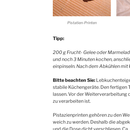
Pistatien-Printen
Tipp:
200 g Frucht- Gelee oder Marmelade 
und noch 3 Minuten kochen, anschl
einpinseln. Nach dem Abkühlen mit 
Bitte beachten Sie:
Lebkuchenteige 
stabile Küchengeräte. Den fertigen T
lassen. Vor der Weiterverarbeitung 
zu verarbeiten ist.
Pistazienprinten gehören zu den W
weich zu werden. Deshalb die abgek
und die Dose dicht verschliesen. Ca