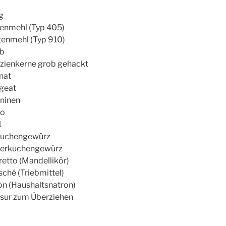
g
enmehl (Typ 405)
enmehl (Typ 910)
lb
azienkerne grob gehackt
nat
geat
aninen
ao
1
uchengewürz
ferkuchengewürz
etto (Mandellikör)
ché (Triebmittel)
on (Haushaltsnatron)
asur zum Überziehen