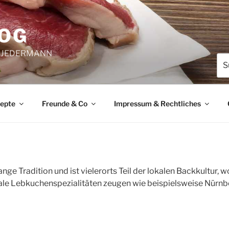
LOG
 & JEDERMANN
Suc
nac
zepte
Freunde & Co
Impressum & Rechtliches
nge Tradition und ist vielerorts Teil der lokalen Backkultur
ale Lebkuchenspezialitäten zeugen wie beispielsweise Nürn