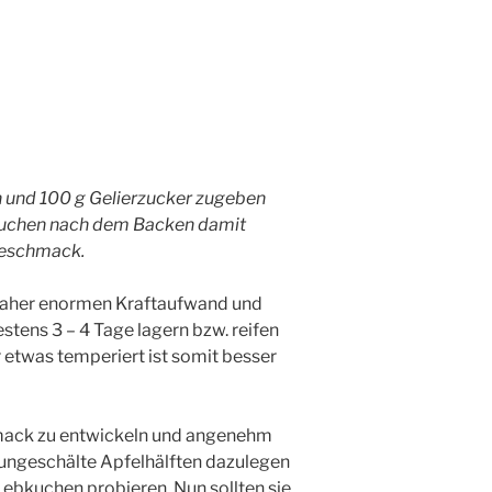
n und 100 g Gelierzucker zugeben
gkuchen nach dem Backen damit
 Geschmack.
 daher enormen Kraftaufwand und
stens 3 – 4 Tage lagern bzw. reifen
 etwas temperiert ist somit besser
mack zu entwickeln und angenehm
 ungeschälte Apfelhälften dazulegen
Lebkuchen probieren. Nun sollten sie