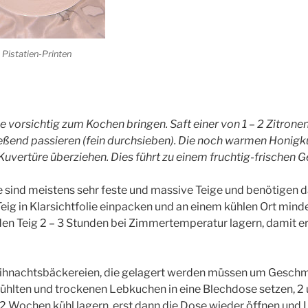
Pistatien-Printen
vorsichtig zum Kochen bringen. Saft einer von 1 – 2 Zitrone
ießend passieren (fein durchsieben). Die noch warmen Honi
Kuvertüre überziehen. Dies führt zu einem fruchtig-frischen
sind meistens sehr feste und massive Teige und benötigen
eig in Klarsichtfolie einpacken und an einem kühlen Ort minde
den Teig 2 – 3 Stunden bei Zimmertemperatur lagern, damit er
eihnachtsbäckereien, die gelagert werden müssen um Gesch
ühlten und trockenen Lebkuchen in eine Blechdose setzen, 2
. 2 Wochen kühl lagern, erst dann die Dose wieder öffnen und 