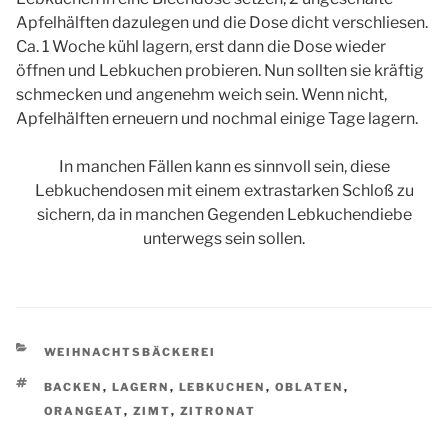
Apfelhälften dazulegen und die Dose dicht verschliesen.
Ca. 1 Woche kühl lagern, erst dann die Dose wieder
öffnen und Lebkuchen probieren. Nun sollten sie kräftig
schmecken und angenehm weich sein. Wenn nicht,
Apfelhälften erneuern und nochmal einige Tage lagern.
In manchen Fällen kann es sinnvoll sein, diese
Lebkuchendosen mit einem extrastarken Schloß zu
sichern, da in manchen Gegenden Lebkuchendiebe
unterwegs sein sollen.
KATEGORIEN
WEIHNACHTSBÄCKEREI
SCHLAGWÖRTER
BACKEN
,
LAGERN
,
LEBKUCHEN
,
OBLATEN
,
ORANGEAT
,
ZIMT
,
ZITRONAT