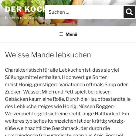
Zum
DER KOCHBLOG
Suchen
S
Inhalt
nach:
springen
Kochen und Backen für JEDEFRAU & JEDERMANN
Menü
Weisse Mandellebkuchen
Charakteristisch für alle Lebkuchen ist, dass sie viel
Süßungsmittel enthalten. Hochwertige Sorten
meist Honig, günstigere Variationen oftmals Sirup oder
Zucker. Wasser, Milch und Fett spielt bei diesen
Gebäcken kaum eine Rolle.
Durch die Hauptbestandteile
des Lebkuchenteiges wie Honig, Nüssen Roggen-
Weizenmehl ergibt sich eine recht lange Haltbarkeit. Ein
weiteres typisches Kennzeichen ist der kräftig würzig-
süße weihnachtliche Geschmack, der durch die
verschiedenen Gewürzmischungen aus Anis, Fenchel,