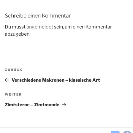
Schreibe einen Kommentar
Du musst
angemeldet
sein, um einen Kommentar
abzugeben.
Beitragsnavigation
Vorheriger
ZURÜCK
Beitrag
Verschiedene Makronen – klassische Art
Nächster
WEITER
Beitrag
Zimtsterne – Zimtmonde