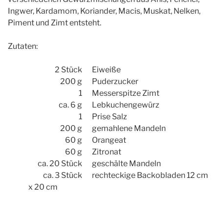
Ingwer, Kardamom, Koriander, Macis, Muskat, Nelken,
Piment und Zimt entsteht.
Zutaten:
2 Stück
Eiweiße
200 g
Puderzucker
1
Messerspitze Zimt
ca. 6 g
Lebkuchengewürz
1
Prise Salz
200 g
gemahlene Mandeln
60 g
Orangeat
60 g
Zitronat
ca. 20 Stück
geschälte Mandeln
ca. 3 Stück
rechteckige Backobladen 12 cm
x 20 cm